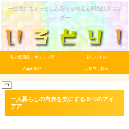
ー生活にちょっとした彩りを添える商品紹介ブロ
グー
私の愛用品・オススメ品
欲しいもの
Apple製品
お役立ち情報
PR
一人暮らしの自炊を楽にする６つのアイ
デア