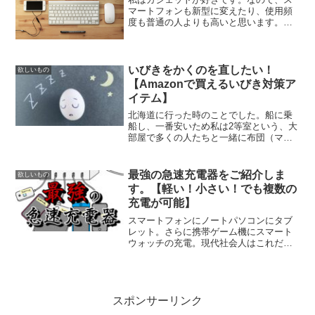
マートフォンも新型に変えたり、使用頻
度も普通の人よりも高いと思います。基
本的に私はスマートフォンを買うときは
新型の上位モデルを購入します。近年は
スマートフォンが普及してきたことによ
り、中古のスマートフォン...
いびきをかくのを直したい！
欲しいもの
【Amazonで買えるいびき対策ア
イテム】
北海道に行った時のことでした。船に乗
船し、一番安いため私は2等室という、大
部屋で多くの人たちと一緒に布団（マッ
トレス）を敷いて眠る部屋を予約してい
ました。ウトウトと眠くなったところ、
二つ隣の人から「ガァ〜〜〜〜」という
最強の急速充電器をご紹介しま
欲しいもの
轟音が聞こえてきました...
す。【軽い！小さい！でも複数の
充電が可能】
スマートフォンにノートパソコンにタブ
レット。さらに携帯ゲーム機にスマート
ウォッチの充電。現代社会人はこれだけ
の数の電子機器を充電しなければなりま
せん。そのため、デスクの上は「充電の
ための配線だらけ」で乱れている人も少
なくないことでしょう。実...
スポンサーリンク