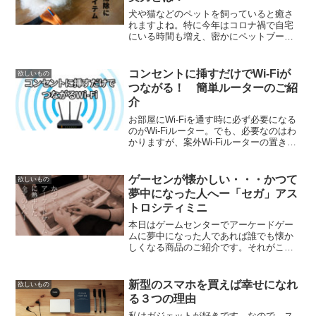
犬や猫などのペットを飼っていると癒さ
れますよね。特に今年はコロナ禍で自宅
にいる時間も増え、密かにペットブーム
が起きているのだとか。でもちょっと困
るのがペットの抜け毛。カーペットや絨
毯についた抜け毛は掃除機でも中々取る
コンセントに挿すだけでWi-Fiが
欲しいもの
ことができません。粘着ロ...
つながる！ 簡単ルーターのご紹
介
お部屋にWi-Fiを通す時に必ず必要になる
のがWi-Fiルーター。でも、必要なのはわ
かりますが、案外Wi-Fiルーターの置き場
所には困るものです。LANケーブルや電
源アダプターに繋がなければならず、床
においても邪魔になるし、かといって他
ゲーセンが懐かしい・・・かつて
欲しいもの
に置...
夢中になった人へー「セガ」アス
トロシティミニ
本日はゲームセンターでアーケードゲー
ムに夢中になった人であれば誰でも懐か
しくなる商品のご紹介です。それがこち
ら。「〈セガ〉アストロシティミニ」
(function(b,c,f,g,a,d,e)
{b.MoshimoAffiliateObject...
新型のスマホを買えば幸せになれ
欲しいもの
る３つの理由
私はガジェットが好きです。なので、ス