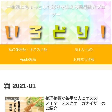
ー生活にちょっとした彩りを添える商品紹介ブロ
グー
私の愛用品・オススメ品
欲しいもの
Apple製品
お役立ち情報
2021-01
整理整頓が苦手な人にオスス
欲しいもの
メ！？ デスクオーガナイザーの
ご紹介