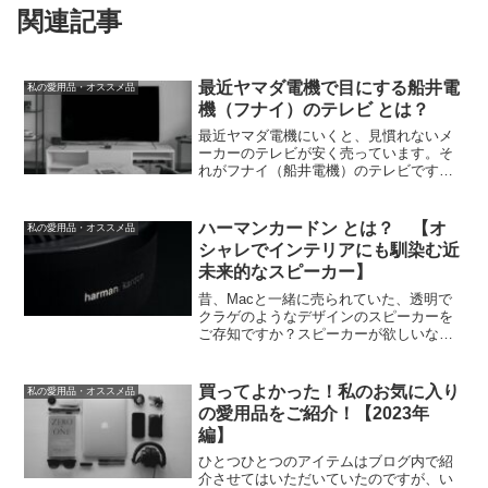
関連記事
最近ヤマダ電機で目にする船井電
私の愛用品・オススメ品
機（フナイ）のテレビ とは？
最近ヤマダ電機にいくと、見慣れないメ
ーカーのテレビが安く売っています。そ
れがフナイ（船井電機）のテレビです。
聞き慣れないですよね。「フナイ」とい
う日本っぽい名前ですが、ロゴは
「FUNAI」となっていて怪しい…。価格
ハーマンカードン とは？ 【オ
私の愛用品・オススメ品
も安いのが怪しさに拍車をか...
シャレでインテリアにも馴染む近
未来的なスピーカー】
昔、Macと一緒に売られていた、透明で
クラゲのようなデザインのスピーカーを
ご存知ですか？スピーカーが欲しいなと
思い探していた頃、中々私の趣味に合う
個性的なデザインのスピーカーがなくて
購入するのを躊躇しておりました。そん
買ってよかった！私のお気に入り
私の愛用品・オススメ品
な中、一目惚れしたのが...
の愛用品をご紹介！【2023年
編】
ひとつひとつのアイテムはブログ内で紹
介させてはいただいていたのですが、い