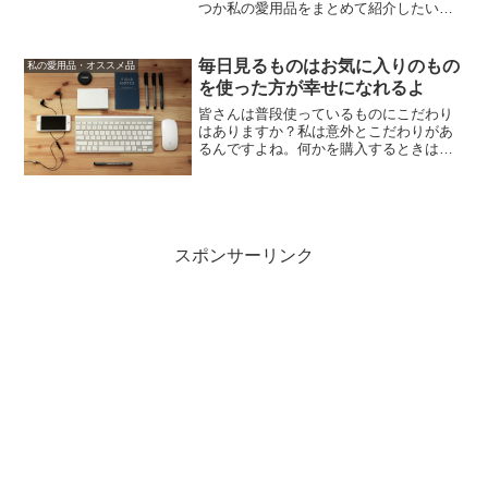
つか私の愛用品をまとめて紹介したいな
と思っておりました。そこで今回、文房
具オタク・ガジェットオタクの私が実際
に使用している愛用品を一挙大公開！！
毎日見るものはお気に入りのもの
私の愛用品・オススメ品
ぜひ、このブログをご覧の...
を使った方が幸せになれるよ
皆さんは普段使っているものにこだわり
はありますか？私は意外とこだわりがあ
るんですよね。何かを購入するときは一
番は外見のよさ、デザインの良さで決め
ることが多いです。でも絶対ではありま
せん。家電やガジェットを買う時は特に
そうです。基本はデザイン...
スポンサーリンク