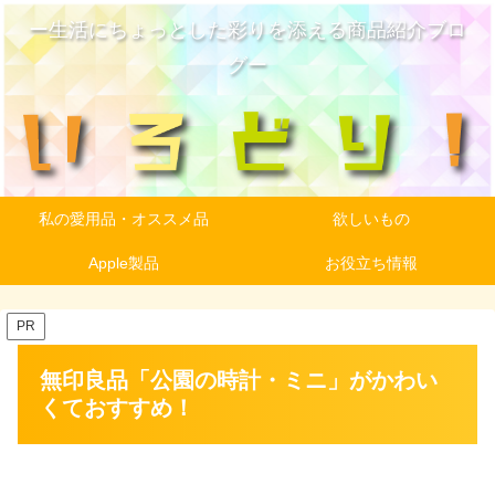
ー生活にちょっとした彩りを添える商品紹介ブロ
グー
私の愛用品・オススメ品
欲しいもの
Apple製品
お役立ち情報
PR
無印良品「公園の時計・ミニ」がかわい
くておすすめ！